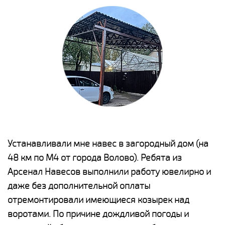
е
Устанавливали мне навес в загородный дом (на
Н
48 км по М4 от города Волово). Ребята из
р
Арсенал Навесов выполнили работу ювелирно и
К
о
даже без дополнительной оплаты
(
отремонтировали имеющиеся козырек над
а
воротами. По причине дождливой погоды и
п