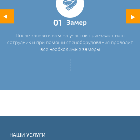
01
Замер
После заявки к вам на участок приезжает наш
ых
сотрудник и при помощи спецоборудования проводит
С
все необходимые замеры
НАШИ УСЛУГИ