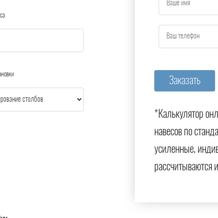
са
ановки
*Калькулятор онл
навесов по станд
усиленные, инди
рассчитываются 