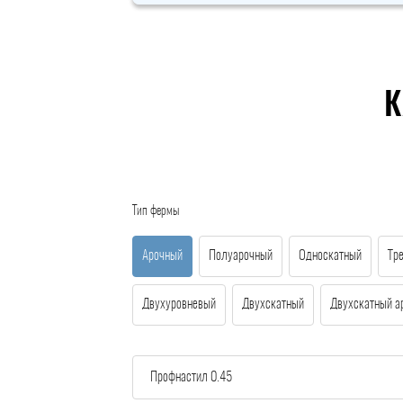
К
Тип фермы
Арочный
Полуарочный
Односкатный
Тр
Двухуровневый
Двухскатный
Двухскатный а