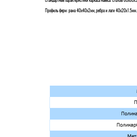
Стандартные характеристики каркаса навеса: столбы 80х80х
Профиль ферм: рама 40х40х2мм, ребра и лаги 40х20х1.5мм.
П
Полик
Поликар
Мет