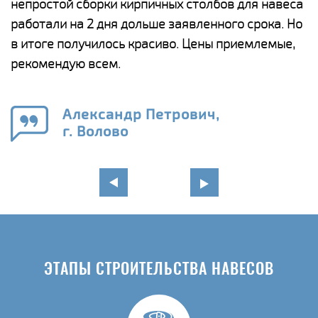
непростой сборки кирпичных столбов для навеса
н
работали на 2 дня дольше заявленного срока. Но
о
в итоге получилось красиво. Цены приемлемые,
К
рекомендую всем.
п
е
Александр Петрович,
и
г. Волово
в
ЭТАПЫ СТРОИТЕЛЬСТВА НАВЕСОВ