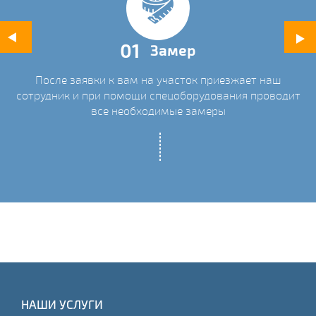
01
Замер
После заявки к вам на участок приезжает наш
ых
сотрудник и при помощи спецоборудования проводит
С
все необходимые замеры
НАШИ УСЛУГИ