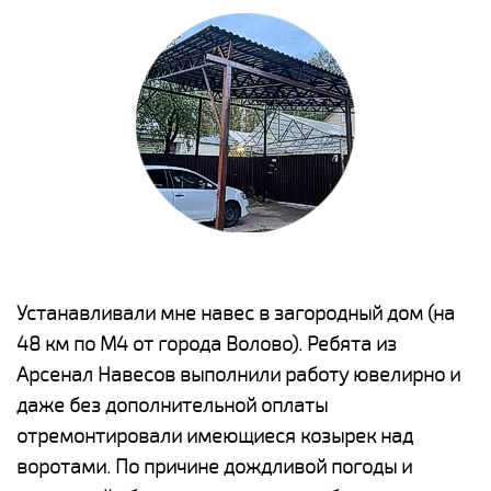
е
Устанавливали мне навес в загородный дом (на
Н
48 км по М4 от города Волово). Ребята из
р
Арсенал Навесов выполнили работу ювелирно и
К
о
даже без дополнительной оплаты
(
отремонтировали имеющиеся козырек над
а
воротами. По причине дождливой погоды и
п