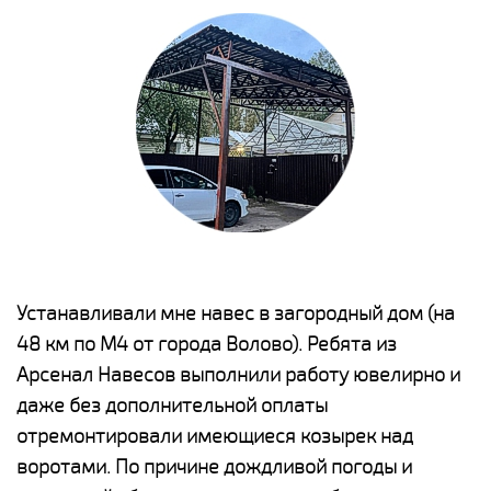
е
Устанавливали мне навес в загородный дом (на
Н
48 км по М4 от города Волово). Ребята из
р
Арсенал Навесов выполнили работу ювелирно и
К
о
даже без дополнительной оплаты
(
отремонтировали имеющиеся козырек над
а
воротами. По причине дождливой погоды и
п