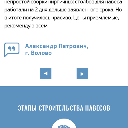
непростой сборки кирпичных столбов для навеса
н
работали на 2 дня дольше заявленного срока. Но
о
в итоге получилось красиво. Цены приемлемые,
К
рекомендую всем.
п
е
Александр Петрович,
и
г. Волово
в
ЭТАПЫ СТРОИТЕЛЬСТВА НАВЕСОВ