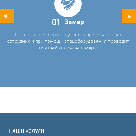
01
Замер
После заявки к вам на участок приезжает наш
ых
сотрудник и при помощи спецоборудования проводит
С
все необходимые замеры
НАШИ УСЛУГИ