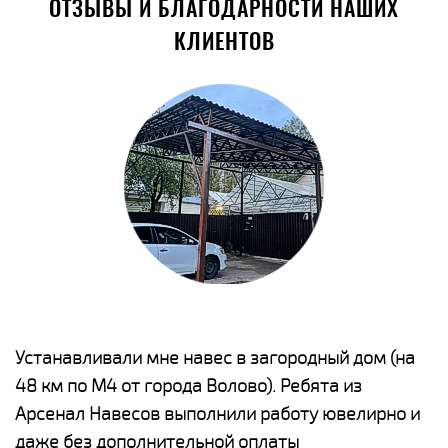
ОТЗЫВЫ И БЛАГОДАРНОСТИ НАШИХ
КЛИЕНТОВ
е
Устанавливали мне навес в загородный дом (на
Н
48 км по М4 от города Волово). Ребята из
р
Арсенал Навесов выполнили работу ювелирно и
К
о
даже без дополнительной оплаты
(