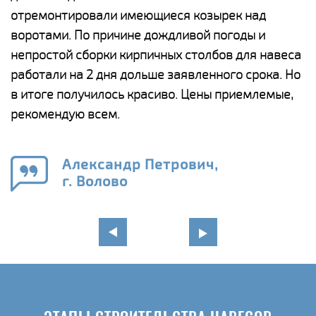
отремонтировали имеющиеся козырек над
а
воротами. По причине дождливой погоды и
п
непростой сборки кирпичных столбов для навеса
н
работали на 2 дня дольше заявленного срока. Но
о
в итоге получилось красиво. Цены приемлемые,
К
рекомендую всем.
п
е
Александр Петрович,
и
г. Волово
в