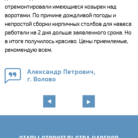
отремонтировали имеющиеся козырек над
а
воротами. По причине дождливой погоды и
п
непростой сборки кирпичных столбов для навеса
н
работали на 2 дня дольше заявленного срока. Но
о
в итоге получилось красиво. Цены приемлемые,
К
рекомендую всем.
п
е
Александр Петрович,
и
г. Волово
в