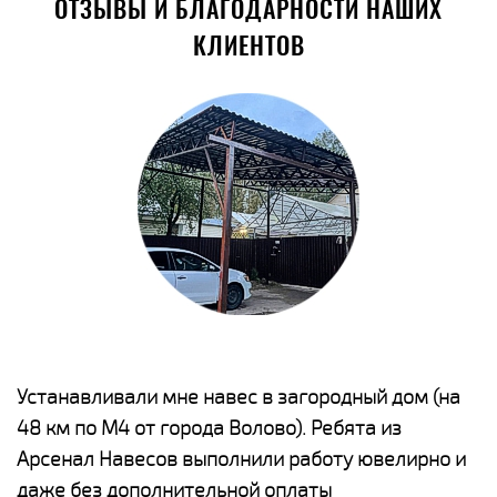
ОТЗЫВЫ И БЛАГОДАРНОСТИ НАШИХ
КЛИЕНТОВ
е
Устанавливали мне навес в загородный дом (на
Н
48 км по М4 от города Волово). Ребята из
р
Арсенал Навесов выполнили работу ювелирно и
К
о
даже без дополнительной оплаты
(